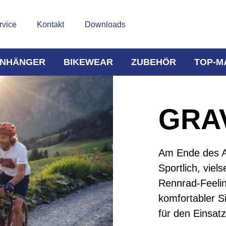
rvice
Kontakt
Downloads
NHÄNGER
BIKEWEAR
ZUBEHÖR
TOP-M
GRA
Am Ende des As
Sportlich, viel
Rennrad-Feelin
komfortabler Si
für den Einsatz