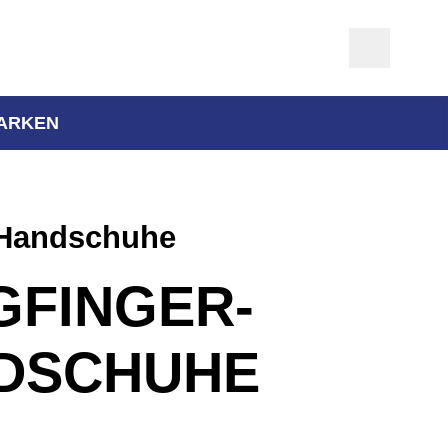
ARKEN
-Handschuhe
GFINGER­
DSCHUHE