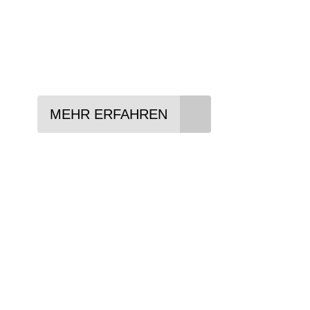
In drei Schritten zum neuen Bike:
Lieblings-Bike aussuchen
Vertrag abschließen
Abholen und Spaß haben
MEHR ERFAHREN