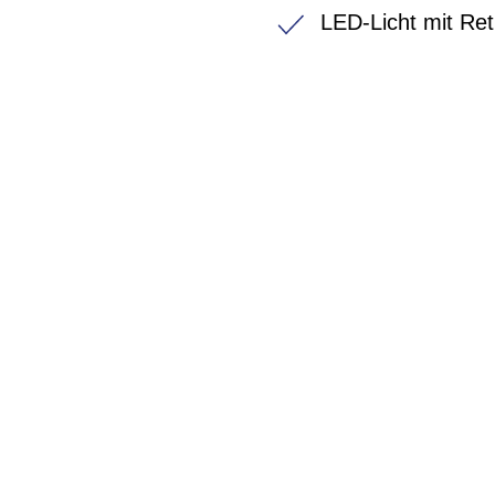
LED-Licht mit Ret
BIKE-LEASIN
EINFACH UND PREISGÜNSTIG ZUM NEU
Wir beraten Sie gerne welches Bike zu Ihre
Anforderungen passt - und können Ihnen att
Konditionen vermitteln.