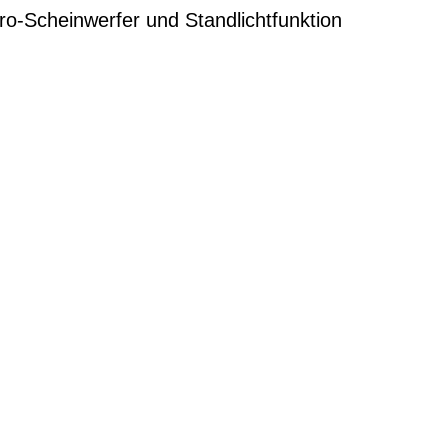
ro-Scheinwerfer und Standlichtfunktion
G
EN DIENSTRAD
n und Ihren
raktive Leasing-